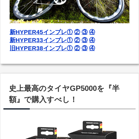
新HYPER45インプレ①
②
③
④
新HYPER33インプレ①
②
③
④
旧HYPER38インプレ①
②
③
④
史上最高のタイヤGP5000を『半
額』で購入すべし！