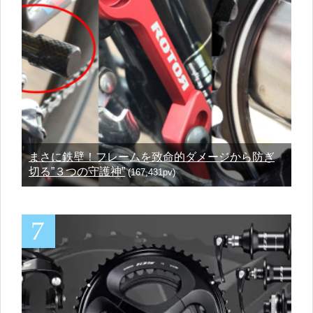
まさに鉄壁！フレームを致命的ダメージから防ぎ
切る”３つの守護神”
(167,431pv)