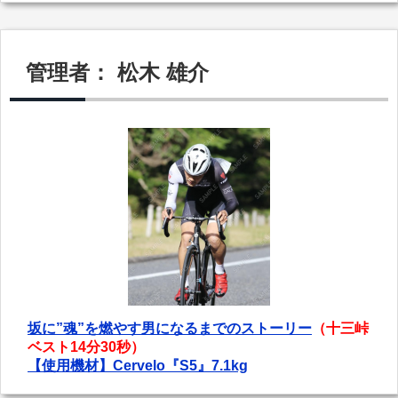
管理者： 松木 雄介
坂に”魂”を燃やす男になるまでのストーリー
（十三峠
ベスト14分30秒）
【使用機材】Cervelo『S5』7.1kg