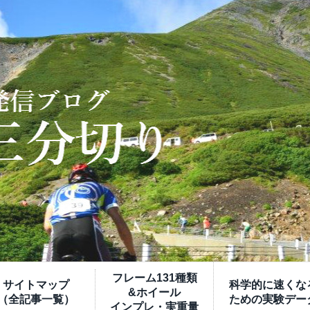
フレーム131種類
サイトマップ
科学的に速くな
&ホイール
（全記事一覧）
ための実験デー
インプレ・実重量