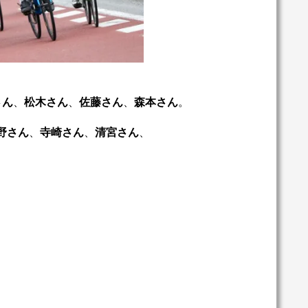
さん
、
松木さん
、
佐藤さん
、
森本さん
。
野さん
、
寺崎さん
、
清宮さん
、
。