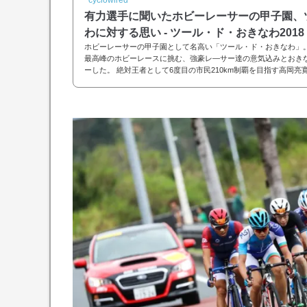
有力選手に聞いたホビーレーサーの甲子園、
わに対する思い - ツール・ド・おきなわ2018
ホビーレーサーの甲子園として名高い「ツール・ド・おきなわ」
最高峰のホビーレースに挑む、強豪レ―サー達の意気込みとおき
ーした。 絶対王者として6度目の市民210km制覇を目指す高岡亮寛（Rop