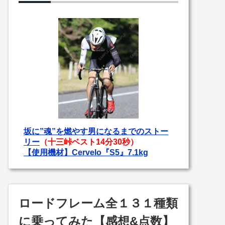
坂に”魂”を燃やす男になるまでのストー
リー
（十三峠ベスト14分30秒）
【使用機材】Cervelo『S5』7.1kg
ロードフレーム全１３１種類
に乗ってみた【感想&点数】