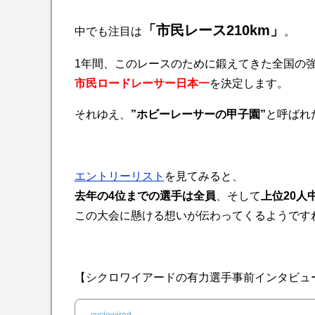
「市民レース210km」
中でも注目は
。
1年間、このレースのために鍛えてきた全国の
市民ロードレーサー日本一
を決定します。
それゆえ、
”ホビーレーサーの甲子園”
と呼ばれ
エントリーリスト
を見てみると、
去年の4位までの選手は全員
、そして
上位20人中
この大会に懸ける想いが伝わってくるようですね(
【シクロワイアードの有力選手事前インタビュ
cyclowired