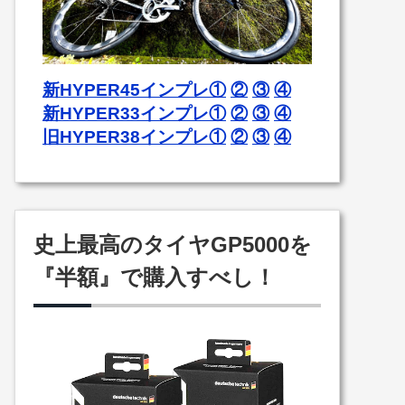
新HYPER45インプレ①
②
③
④
新HYPER33インプレ①
②
③
④
旧HYPER38インプレ①
②
③
④
史上最高のタイヤGP5000を
『半額』で購入すべし！