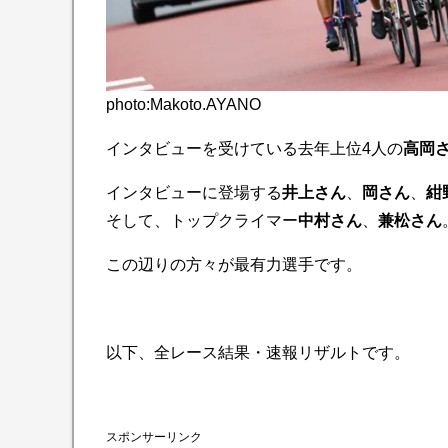
photo:Makoto.AYANO
インタビューを受けている去年上位4人の
高岡
インタビューに登場する
井上さん
、
岡さん
、
紺
そして、トップクライマー
中村さん
、
兼松さん
この辺りの方々が最有力選手です。
以下、全レース結果・速報リザルトです。
スポンサーリンク