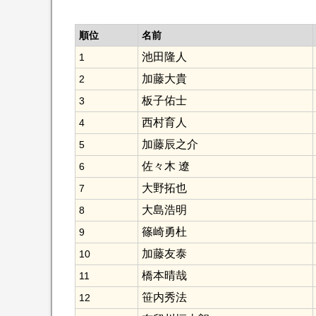
順位
名前
池田隆人
1
加藤大貴
2
板子佑士
3
西村育人
4
加藤辰之介
5
佐々木 遼
6
大野拓也
7
大島浩明
8
篠崎勇杜
9
加藤友泰
10
橋本晴哉
11
笹内秀法
12