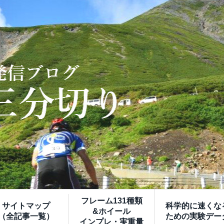
フレーム131種類
サイトマップ
科学的に速くな
&ホイール
（全記事一覧）
ための実験デー
インプレ・実重量