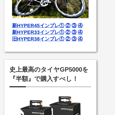
新HYPER45インプレ①
②
③
④
新HYPER33インプレ①
②
③
④
旧HYPER38インプレ①
②
③
④
史上最高のタイヤGP5000を
『半額』で購入すべし！