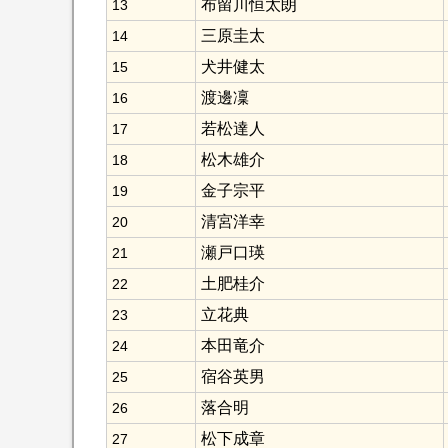
布留川恒太朗
13
三原圭太
14
犬井健太
15
渡邊凜
16
若松達人
17
松木雄介
18
金子宗平
19
清宮洋幸
20
瀬戸口瑛
21
土肥桂介
22
立花典
23
本田竜介
24
宿谷英男
25
落合明
26
松下成章
27