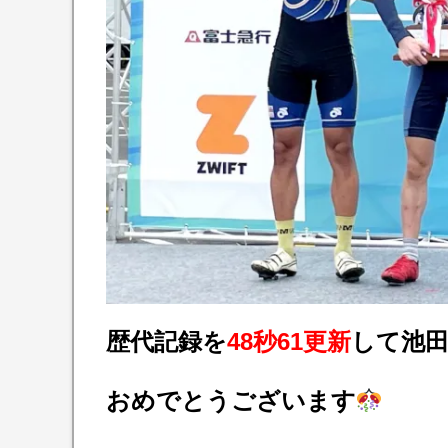
歴代記録を
48秒61更新
して池田
おめでとうございます