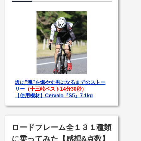
坂に”魂”を燃やす男になるまでのストー
リー
（十三峠ベスト14分30秒）
【使用機材】Cervelo『S5』7.1kg
ロードフレーム全１３１種類
に乗ってみた【感想&点数】