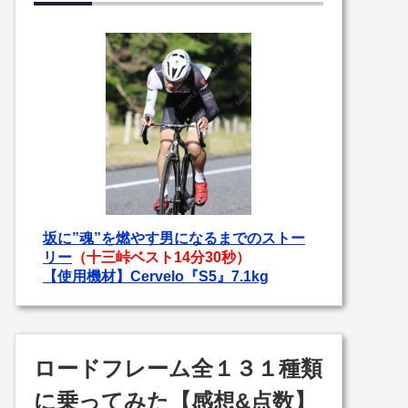
坂に”魂”を燃やす男になるまでのストー
リー
（十三峠ベスト14分30秒）
【使用機材】Cervelo『S5』7.1kg
ロードフレーム全１３１種類
に乗ってみた【感想&点数】