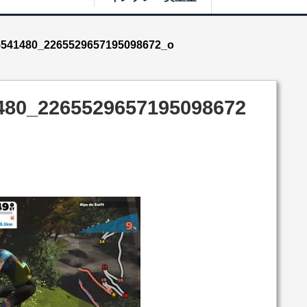
5541480_2265529657195098672_o
480_2265529657195098672