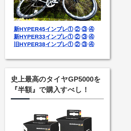
新HYPER45インプレ①
②
③
④
新HYPER33インプレ①
②
③
④
旧HYPER38インプレ①
②
③
④
史上最高のタイヤGP5000を
『半額』で購入すべし！