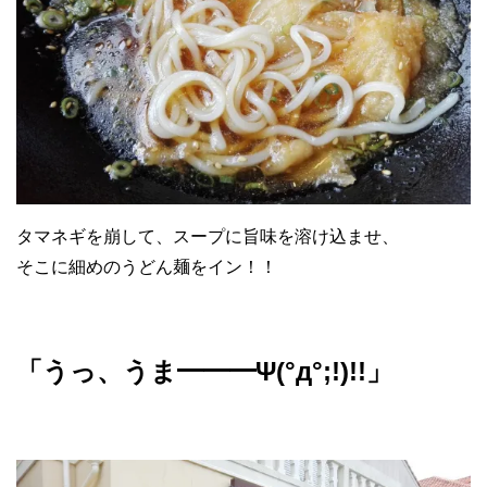
タマネギを崩して、スープに旨味を溶け込ませ、
そこに細めのうどん麺をイン！！
「うっ、うま━━━Ψ(°д°;!)!!」