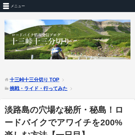
メニュー
十三峠十三分切り
TOP
挑戦・ライド・行ってみた
淡路島の穴場な秘所・秘島！ロ
ードバイクでアワイチを200%