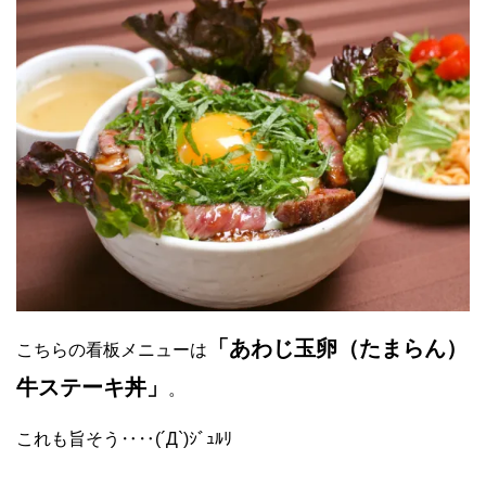
「あわじ玉卵（たまらん）
こちらの看板メニューは
牛ステーキ丼」
。
これも旨そう‥‥(´Д`)ｼﾞｭﾙﾘ