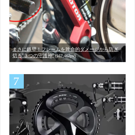
まさに鉄壁！フレームを致命的ダメージから防ぎ
切る”３つの守護神”
(167,462pv)