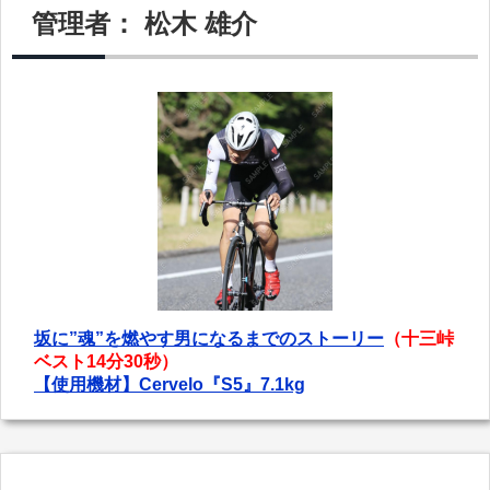
管理者： 松木 雄介
坂に”魂”を燃やす男になるまでのストーリー
（十三峠
ベスト14分30秒）
【使用機材】Cervelo『S5』7.1kg