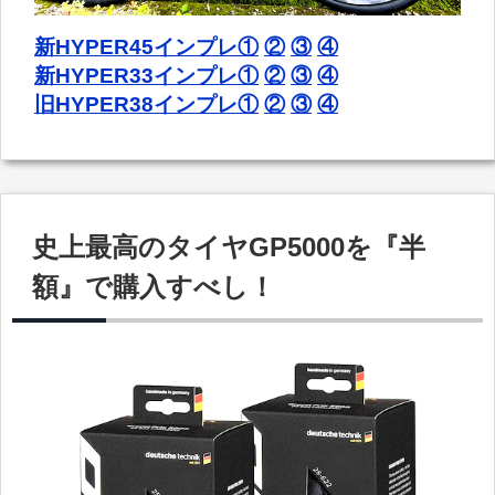
新HYPER45インプレ①
②
③
④
新HYPER33インプレ①
②
③
④
旧HYPER38インプレ①
②
③
④
史上最高のタイヤGP5000を『半
額』で購入すべし！