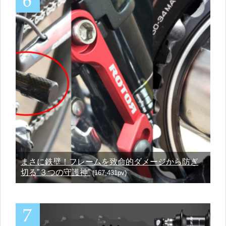
まさに鉄壁！フレームを致命的ダメージから防ぎ
切る”３つの守護神”
(167,431pv)