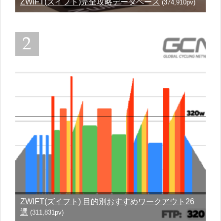
ZWIFT(ズイフト)完全攻略データベース
(374,910pv)
ZWIFT(ズイフト) 目的別おすすめワークアウト26
選
(311,831pv)