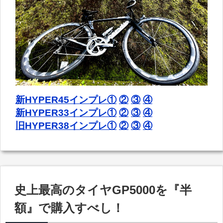
新HYPER45インプレ①
②
③
④
新HYPER33インプレ①
②
③
④
旧HYPER38インプレ①
②
③
④
史上最高のタイヤGP5000を『半
額』で購入すべし！