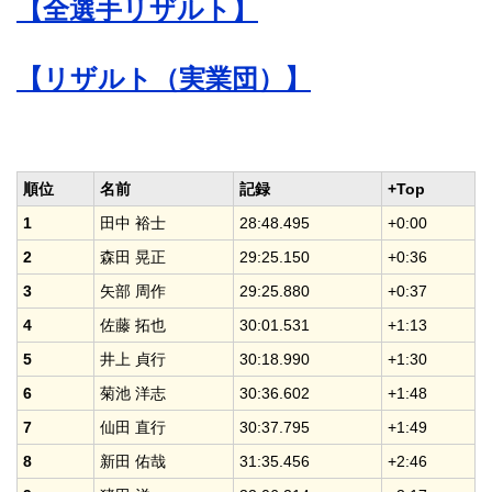
【全選手リザルト】
【リザルト（実業団）】
順位
名前
記録
+Top
1
田中 裕士
28:48.495
+0:00
2
森田 晃正
29:25.150
+0:36
3
矢部 周作
29:25.880
+0:37
4
佐藤 拓也
30:01.531
+1:13
5
井上 貞行
30:18.990
+1:30
6
菊池 洋志
30:36.602
+1:48
7
仙田 直行
30:37.795
+1:49
8
新田 佑哉
31:35.456
+2:46