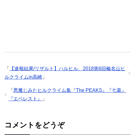
「
【速報結果/リザルト】ハルヒル、2018第6回榛名山ヒ
ルクライムin高崎
」
「
悪魔じみたヒルクライム集『The PEAKS』『七葛』
『エベレスト』
」
コメントをどうぞ