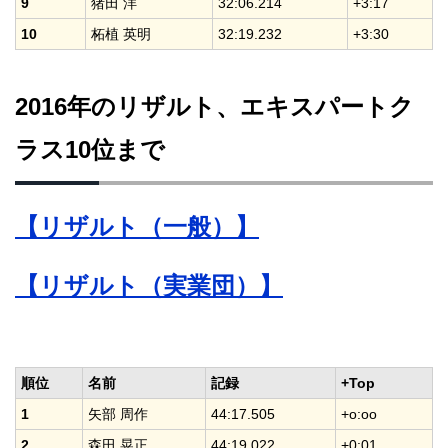
9
猪田 洋
32:06.214
+3:17
10
柘植 英明
32:19.232
+3:30
2016年のリザルト、エキスパートク
ラス10位まで
【リザルト（一般）】
【リザルト（実業団）】
順位
名前
記録
+Top
1
矢部 周作
44:17.505
+o:oo
2
森田 晃正
44:19.022
+0:01