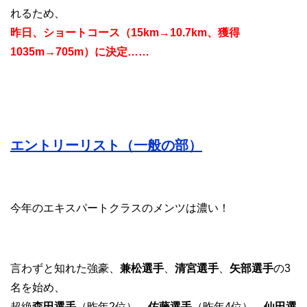
れるため、
昨日、ショートコース（15km→10.7km、獲得
1035m→705m）に決定……
エントリーリスト（一般の部）
今年のエキスパートクラスのメンツは濃い！
言わずと知れた強豪、
兼松
選手
、
清宮選手
、
矢部選手
の3
名を始め、
超絶
森田選手
（昨年2位）
、
佐藤選手
（昨年4位）
、
仙田選