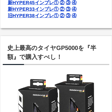
新HYPER45インプレ①
②
③
④
新HYPER33インプレ①
②
③
④
旧HYPER38インプレ①
②
③
④
史上最高のタイヤGP5000を『半
額』で購入すべし！