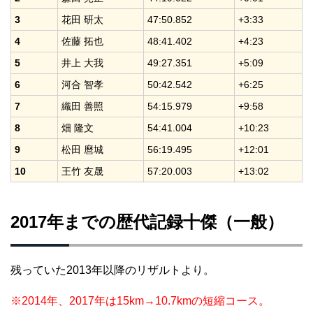
3
花田 研太
47:50.852
+3:33
4
佐藤 拓也
48:41.402
+4:23
5
井上 大我
49:27.351
+5:09
6
河合 智孝
50:42.542
+6:25
7
織田 善照
54:15.979
+9:58
8
畑 隆文
54:41.004
+10:23
9
松田 麿城
56:19.495
+12:01
10
王竹 友晟
57:20.003
+13:02
2017年までの歴代記録十傑（一般）
残っていた2013年以降のリザルトより。
※2014年、2017年は15km→10.7kmの短縮コース。