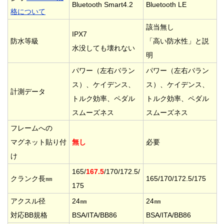
Bluetooth Smart4.2
Bluetooth LE
格について
該当無し
IPX7
防水等級
「高い防水性」と説
水没しても壊れない
明
パワー（左右バラン
パワー（左右バラン
ス）、ケイデンス、
ス）、ケイデンス、
計測データ
トルク効率、ペダル
トルク効率、ペダル
スムーズネス
スムーズネス
フレームへの
マグネット貼り付
無し
必要
け
165/
167.5
/170/172.5/
クランク長㎜
165/170/172.5/175
175
アクスル径
24㎜
24㎜
対応BB規格
BSA/ITA/BB86
BSA/ITA/BB86