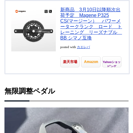
新商品 3月10日以降順次出
荷予定 Magene P325
CS(マージーン） パワーメ
ータークランク ロード ト
レーニング リーズナブル
BB シマノ互換
posted with
カエレバ
楽天市場
Amazon
Yahooショッ
ピング
無限調整ペダル