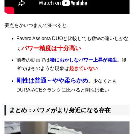
要点をかいつまんで並べると、
Favero Assioma DUOと比較しても数wの違いしかな
パワー精度は十分高い
く
前者の動画では
稀におかしなパワー上昇が発生
。後
者ではそのような現象は
起きていない
剛性は普通～やや柔らかめ
。
少なくとも
DURA-ACEクランクに比べると剛性は低い
まとめ：パワメがより身近になる存在