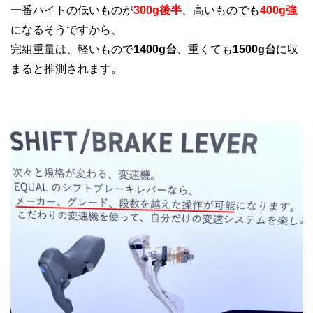
一番ハイトの低いものが
300g後半
、高いものでも
400g強
になるそうですから、
完組重量は、軽いもので
1400g台
、重くても
1500g台
に収
まると推測されます。