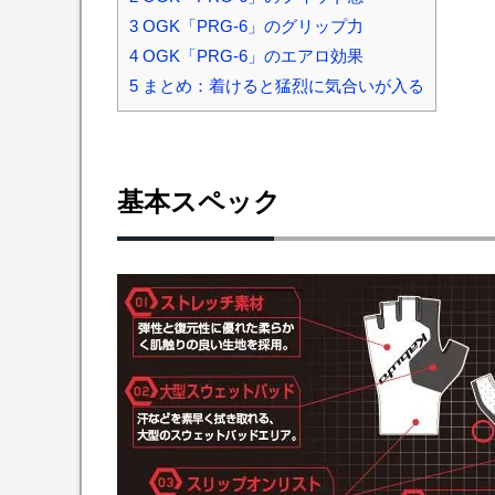
3
OGK「PRG-6」のグリップ力
4
OGK「PRG-6」のエアロ効果
5
まとめ：着けると猛烈に気合いが入る
基本スペック