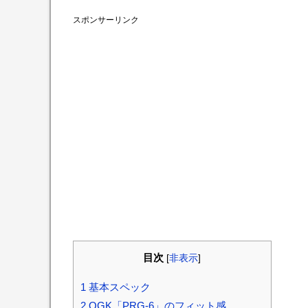
スポンサーリンク
目次
[
非表示
]
1
基本スペック
2
OGK「PRG-6」のフィット感