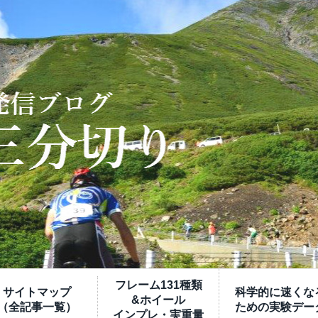
フレーム131種類
サイトマップ
科学的に速くな
&ホイール
（全記事一覧）
ための実験デー
インプレ・実重量