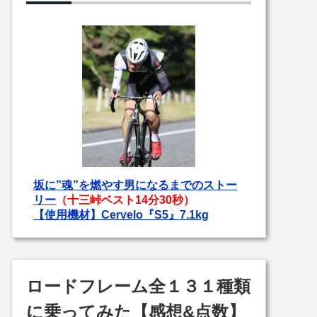
坂に”魂”を燃やす男になるまでのストー
リー
（十三峠ベスト14分30秒）
【使用機材】Cervelo『S5』7.1kg
ロードフレーム全１３１種類
に乗ってみた【感想&点数】