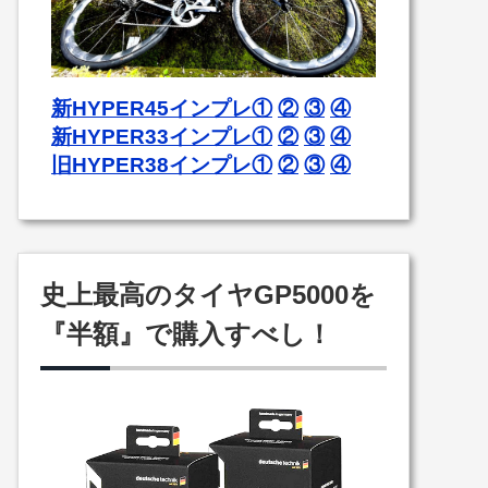
新HYPER45インプレ①
②
③
④
新HYPER33インプレ①
②
③
④
旧HYPER38インプレ①
②
③
④
史上最高のタイヤGP5000を
『半額』で購入すべし！