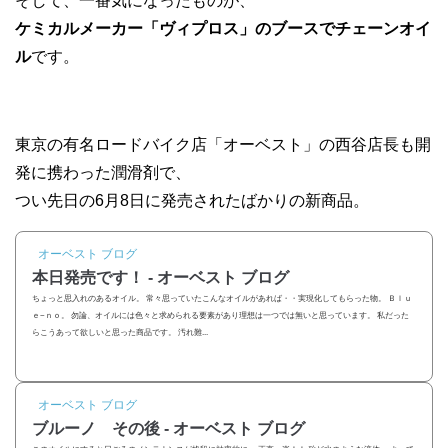
そして、一番気になったものが、
ケミカルメーカー「ヴィプロス」のブースでチェーンオイ
ル
です。
東京の有名ロードバイク店「オーベスト」の西谷店長も開
発に携わった潤滑剤で、
つい先日の6月8日に発売されたばかりの新商品。
オーベスト ブログ
本日発売です！ - オーベスト ブログ
ちょっと思入れのあるオイル。 常々思っていたこんなオイルがあれば・・実現化してもらった物。 Ｂｌｕ
ｅ−ｎｏ。 勿論、オイルには色々と求められる要素があり理想は一つでは無いと思っています。 私だった
らこうあって欲しいと思った商品です。 汚れ難...
オーベスト ブログ
ブルーノ その後 - オーベスト ブログ