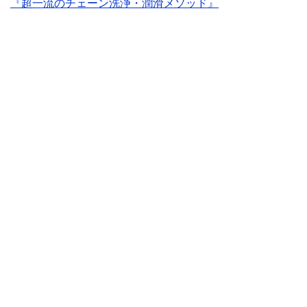
『超一流のチェーン洗浄・潤滑メソッド』