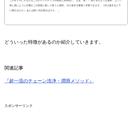
このオイルにすると日ごろのメンテナンスが格段に効率的に。 正直 楽！！ 殆ど水のような液体。 よって
刺し易いように付属のこの容器に移して使うと便利。 付け過ぎる事無く作業できます。（付け過ぎると下
に垂れるだけ） あとは軽く拭き取ればＯＫ。 ...
どういった特徴があるのか紹介していきます。
関連記事
『超一流のチェーン洗浄・潤滑メソッド』
スポンサーリンク