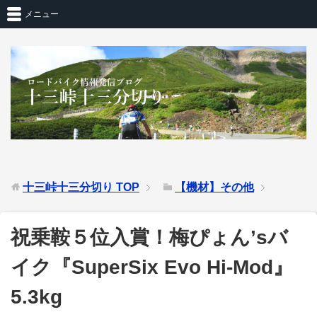
メニュー
十三峠十三分切り
TOP
【機材】その他
祝乗鞍５位入賞！梅ぴょん’sバ
イク『SuperSix Evo Hi-Mod』
5.3kg