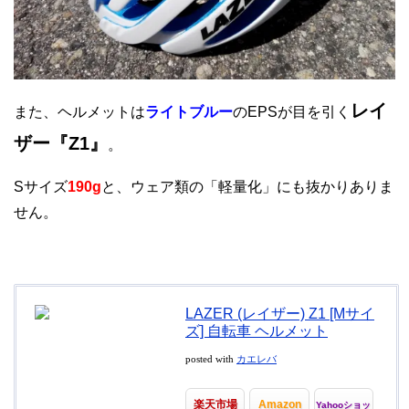
レイ
また、ヘルメットは
ライトブルー
のEPSが目を引く
ザー『Z1』
。
Sサイズ
190g
と、ウェア類の「軽量化」にも抜かりありま
せん。
LAZER (レイザー) Z1 [Mサイ
ズ] 自転車 ヘルメット
posted with
カエレバ
楽天市場
Amazon
Yahooショッ