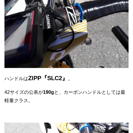
ZIPP『SLC2』
ハンドルは
。
42サイズの公表が
190g
と、カーボンハンドルとしては最
軽量クラス。