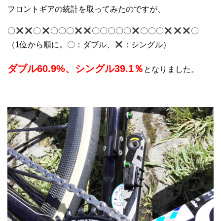
フロントギアの統計を取ってみたのですが、
〇
〇
〇〇〇
〇〇〇〇〇
〇〇〇
〇
（1位から順に。〇：ダブル、
：シングル）
ダブル60.9%、シングル39.1％
となりました。