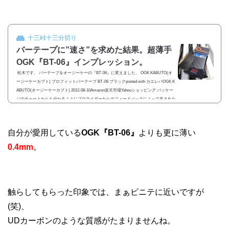
十三峠十三分切り
バーテープに”速さ”を求めた結果。超薄手
OGK『BT-06』インプレッション。
松木です。 バーテープをオージーケーの『BT-06』に変えました。 OGK KABUTO(オ
ージーケーカブト) プロフィットバーテープ BT-06 ブラックposted with カエレバOGK K
ABUTO(オージーケーカブト) 2012-08-10Amazon楽天市場Yahooショッピング パッケー
ジのチャートからも分かるようにプロライダーからのフィードバックによって生まれた
攻撃的かつ実戦的なバーテープです。 OGK『BT-06』バーテープ『BT-06』の最大の特
徴は、何と言ってもその薄さ！厚さは0.7mmしかなく、ぺらぺらです。 リザードスキ
ンズ...
自分が愛用している
OGK『BT-06』
よりも更に薄い
0.4mm
。
触らしてもらった印象では、まぁビニテに近いですが
(笑)、
UDカーボンのような質感がたまりませんね。