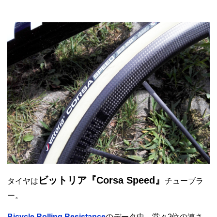
ビットリア『Corsa Speed』
タイヤは
チューブラ
ー。
Bicycle Rolling Resistance
のデータ中、堂々2位の速さ