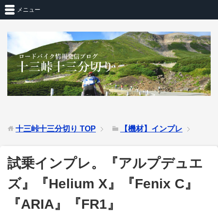
メニュー
十三峠十三分切り
TOP
【機材】インプレ
試乗インプレ。『アルプデュエ
ズ』『Helium X』『Fenix C』
『ARIA』『FR1』