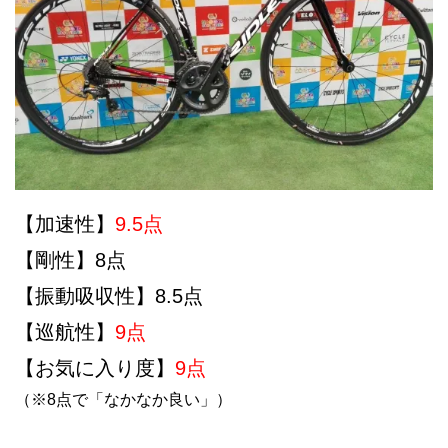
【加速性】
9.5点
【剛性】8点
【振動吸収性】8.5点
【巡航性】
9点
【お気に入り度】
9点
（※8点で「なかなか良い」）