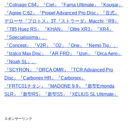
『Colnago C64』『Ciel』『Farna Ultimate』『Kougar』
『Agree C:62』『Propel Advanced Pro Disc』『百式』
デローサ『プロトス』3T『ストラーダ』Macchi『R9』
『785 Huez RS』 『KHAN』『Oltre XR3』『XR4』
『Specialissima』。
『Concept』 『V2R』『O2』『One』『Nemo Tig』。
『Izalco Max Disc』 『AR FRD』『Izon』『Orca Aero』
『Noah SL』。
『SCYRON』
『ORCA OMR』
『TCR Advanced Pro
Disc』
『Carbonex HR』
『Carbonex』
『FRTC01チタン』
『MADONE 9.9』
『新型Emonda
SLR』
『新型R5』
『新型S5』
『XELIUS SL Ultimate』
スポンサーリンク